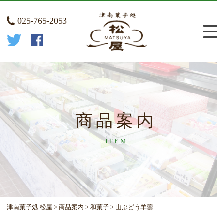
025-765-2053
商品案内
ITEM
津南菓子処 松屋
>
商品案内
>
和菓子
>
山ぶどう羊羹