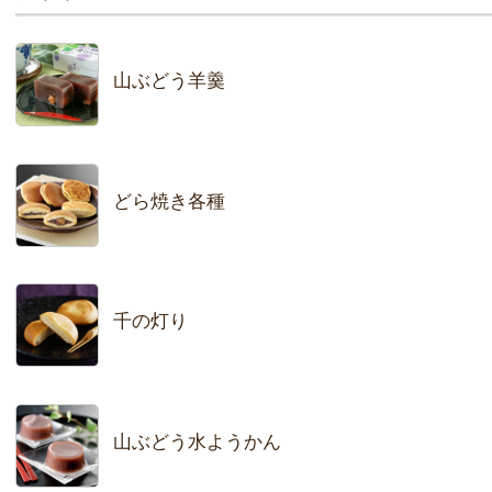
山ぶどう羊羹
どら焼き各種
千の灯り
山ぶどう水ようかん