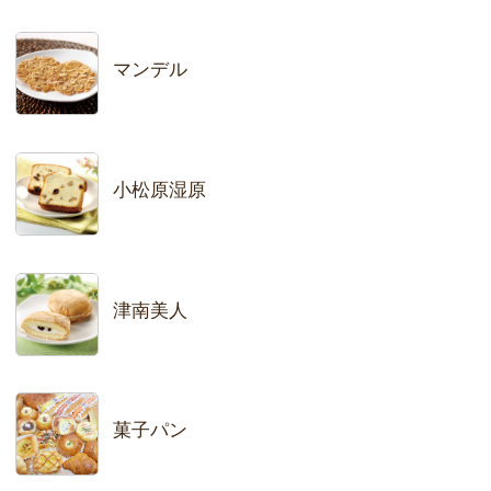
マンデル
小松原湿原
津南美人
菓子パン