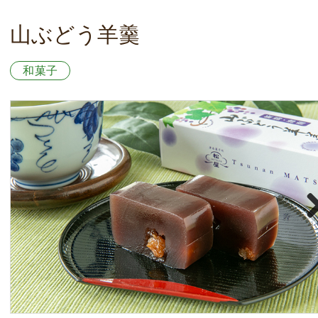
山ぶどう羊羹
和菓子
Nex